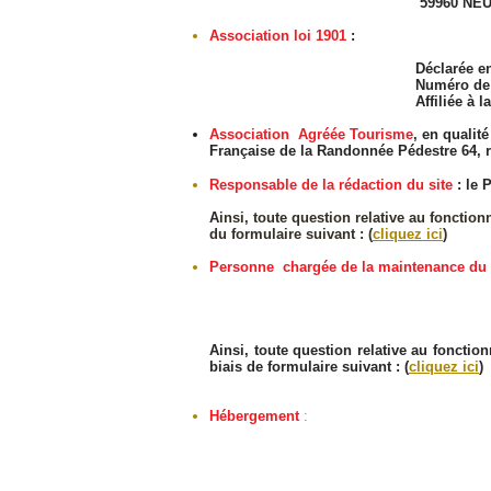
59960 NEUVILLE-E
Association loi 1901
:
Déclarée en la préfecture d
Numéro de SIRE
Affiliée à la Fédération F
Association Agréée Tourisme
,
en qualit
Française de la Randonnée Pédestre 64,
Responsable de la rédaction du site
: le 
A
insi, toute question relative au fonctio
du formulaire suivant :
(
cliquez ici
)
Personne chargée de la maintenance du 
Ainsi, toute question relative au foncti
biais de formulaire suivant :
(
cliquez ici
)
Hébergement
:
SAS 
2 rue K
BP 8
59100 