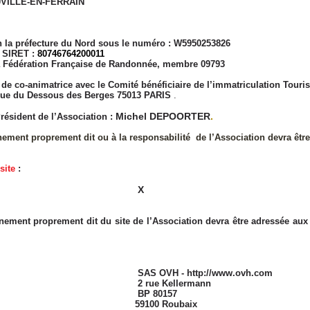
N-FERRAIN
u Nord sous le numéro : W5950253826
T :
80746764200011
rançaise de Randonnée, membre 09793
é de co-animatrice avec le Comité bénéficiaire de l’immatriculation Tou
 rue du Dessous des Berges 75013 PARIS
.
Michel DEPOORTER
.
Président de l’Association :
nnement proprement dit ou à la responsabilité de l’Association devra êtr
site
:
X
onnement proprement dit du site de l’Association devra être adressée au
OVH -
http://www.ovh.com
ellermann
0157
Roubaix