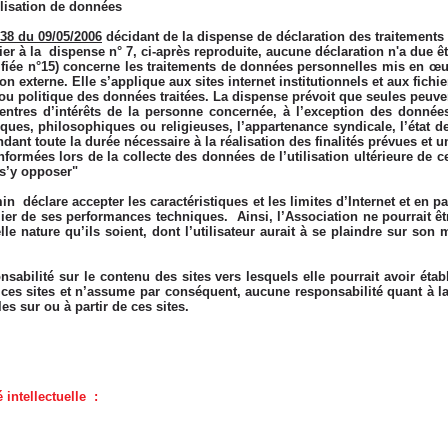
ilisation de données
38 du 09/05/2006
décidant de la dispense de déclaration des traitements 
er à la dispense n° 7, ci-après reproduite, aucune déclaration n'a due êt
fiée n°15) concerne les traitements de données personnelles mis en œu
 externe. Elle s’applique aux sites internet institutionnels et aux fichie
 ou politique des données traitées. La dispense prévoit que seules peuve
s centres d’intérêts de la personne concernée, à l’exception des donnée
iques, philosophiques ou religieuses, l’appartenance syndicale, l’état d
nt toute la durée nécessaire à la réalisation des finalités prévues et un
formées lors de la collecte des données de l’utilisation ultérieure de
 s’y opposer"
in déclare accepter les caractéristiques et les limites d’Internet et en p
culier de ses performances techniques. Ainsi, l’Association ne pourrait
e nature qu’ils soient, dont l’utilisateur aurait à se plaindre sur son 
nsabilité sur le contenu des sites vers lesquels elle pourrait avoir ét
s sites et n’assume par conséquent, aucune responsabilité quant à la d
es sur ou à partir de ces sites.
 intellectuelle :