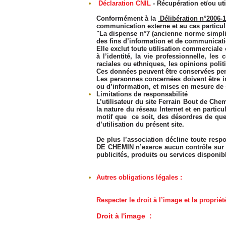
Déclaration CNIL
- Récupération et/ou ut
Conformément à la
Délibération n°2006-1
communication externe et au cas particuli
"La dispense n°7 (ancienne norme simpli
des fins d’information et de communication
Elle exclut toute utilisation commerciale
à l’identité, la vie professionnelle, le
raciales ou ethniques, les opinions polit
Ces données peuvent être conservées penda
Les personnes concernées doivent être in
ou d’information, et mises en mesure de
Limitations de responsabilité
L’utilisateur du site Ferrain Bout de Chem
la nature du réseau Internet et en parti
motif que ce soit, des désordres de quell
d’utilisation du présent site.
De plus l’association décline toute respo
DE CHEMIN n’exerce aucun contrôle sur ce
publicités, produits ou services disponibl
Autres obligations légales :
Respecter le droit à l’image et la propriété
Droit à l'image :