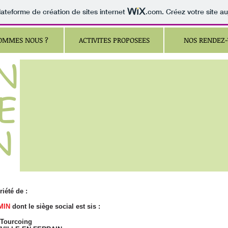
lateforme de création de sites internet
.com
. Créez votre site au
SOMMES NOUS ?
ACTIVITES PROPOSEES
NOS RENDEZ-
N
E
N
riété de :
MIN
dont le siège social est sis :
oing