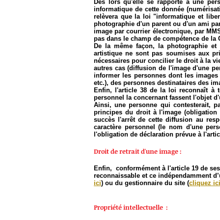
Dès lors qu'elle se rapporte à une pers
informatique de cette donnée (numérisation
relèvera que la loi "informatique et lib
photographie d'un parent ou d'un ami par
image par courrier électronique, par MMS 
pas dans le champ de compétence de la 
De la même façon, la photographie et l
artistique ne sont pas soumises aux pri
nécessaires pour concilier le droit à la vi
autres cas (diffusion de l'image d'une pe
informer les personnes dont les images so
etc.), des personnes destinataires des imag
Enfin, l'article 38 de la loi reconnaît
personnel la concernant fassent l'objet d'
Ainsi, une personne qui contesterait, p
principes du droit à l'image (obligatio
succès l'arrêt de cette diffusion au res
caractère personnel (le nom d'une per
l'obligation de déclaration prévue à l'artic
Droit de retrait d'une image :
Enfin, conformément à l'article 19 de ses s
reconnaissable et ce indépendamment d’un 
ici
)
ou du gestionnaire du site
(
cliquez ic
Propriété intellectuelle :