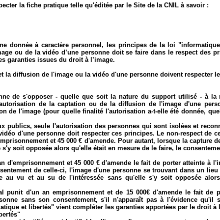
ecter la fiche pratique telle qu'éditée par le Site de la CNIL à savoir :
 donnée à caractère personnel, les principes de la loi "informatique e
mage ou de la vidéo d’une personne doit se faire dans le respect des pri
es garanties issues du droit à l’image.
t la diffusion de l'image ou la vidéo d'une personne doivent respecter le
ne de s'opposer - quelle que soit la nature du support utilisé - à la 
autorisation de la captation ou de la diffusion de l'image d'une pers
n de l'image (pour quelle finalité l'autorisation a-t-elle été donnée, quel
x publics, seule l'autorisation des personnes qui sont isolées et reconn
 vidéo d'une personne doit respecter ces principes. Le non-respect de cet
emprisonnement et 45 000 € d'amende. Pour autant, lorsque la capture d
e s'y soit opposée alors qu'elle était en mesure de le faire, le consentem
n d'emprisonnement et 45 000 € d'amende le fait de porter atteinte à l'int
sentement de celle-ci, l'image d'une personne se trouvant dans un lieu 
 au vu et au su de l'intéressée sans qu'elle s'y soit opposée alors 
énal punit d'un an emprisonnement et de 15 000€ d'amende le fait de p
onne sans son consentement, s'il n'apparaît pas à l'évidence qu'il s
ique et libertés" vient compléter les garanties apportées par le droit à l'
bertés"