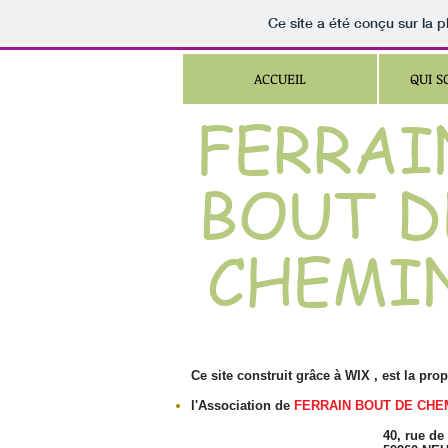
Ce site a été conçu sur la p
ACCUEIL
QUI 
FERRAI
BOUT D
CHEMI
Ce site construit grâce à WIX , est la prop
l'Association de
FERRAIN BOUT DE CHE
40, rue de Tourc