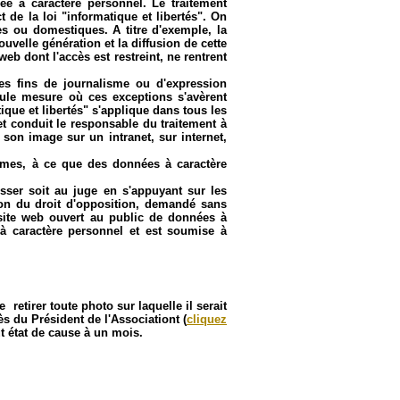
ée à caractère personnel. Le traitement
t de la loi "informatique et libertés". On
les ou domestiques. A titre d'exemple, la
elle génération et la diffusion de cette
b dont l'accès est restreint, ne rentrent
es fins de journalisme ou d'expression
eule mesure où ces exceptions s'avèrent
tique et libertés" s'applique dans tous les
et conduit le responsable du traitement à
 son image sur un intranet, sur internet,
itimes, à ce que des données à caractère
sser soit au juge en s'appuyant sur les
tion du droit d'opposition, demandé sans
n site web ouvert au public de données à
à caractère personnel et est soumise à
 retirer toute photo sur laquelle il serait
s du Président de l'Associationt (
cliquez
ut état de cause à un mois.