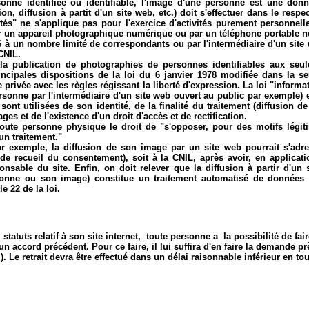
onne identifiée ou identifiable, l'image d'une personne est une donn
, diffusion à partit d'un site web, etc.) doit s'effectuer dans le respec
ertés" ne s'applique pas pour l'exercice d'activités purement personnel
 un appareil photographique numérique ou par un téléphone portable nouv
à un nombre limité de correspondants ou par l'intermédiaire d'un site we
CNIL.
a publication de photographies de personnes identifiables aux seul
ncipales dispositions de la loi du 6 janvier 1978 modifiée dans la s
e privée avec les règles régissant la liberté d'expression. La loi "informa
rsonne par l'intermédiaire d'un site web ouvert au public par exemple) 
nt utilisées de son identité, de la finalité du traitement (diffusion de
es et de l'existence d'un droit d'accès et de rectification.
 à toute personne physique le droit de "s'opposer, pour des motifs lég
un traitement."
ar exemple, la diffusion de son image par un site web pourrait s'adre
n de recueil du consentement), soit à la CNIL, après avoir, en applica
ponsable du site. Enfin, on doit relever que la diffusion à partir d'u
sonne ou son image) constitue un traitement automatisé de données 
le 22 de la loi.
tatuts relatif à son site internet, toute personne a la possibilité de faire
accord précédent. Pour ce faire, il lui suffira d'en faire la demande prè
i
)
. Le retrait devra être effectué dans un délai raisonnable inférieur en to